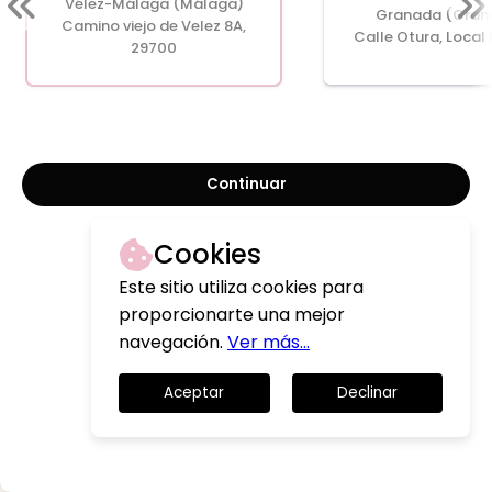
Vélez-Málaga (Málaga)
Granada (Gran
Camino viejo de Velez 8A,
Calle Otura, Local 
29700
Continuar
Cookies
Este sitio utiliza cookies para
proporcionarte una mejor
navegación.
Ver más...
Aceptar
Declinar